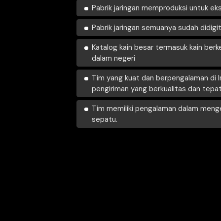
Waktu cepat k
Kepatuhan & K
hingga Akhir
Jaringan pabrik berse
Indonesia