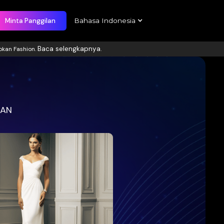
usahaan
Minta Panggilan
Baca 
up untuk mentransformasi Rantai Pasokan Fashion.
visi Anda
dan menguntungkan dari ASEAN