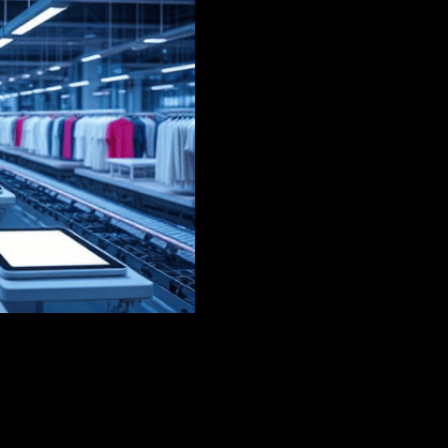
rkualitas & Tepat
Basis Pemas
Terdiversifik
m yang Sesuai
Penetapan H
Optimisasi Ta
uan Kami