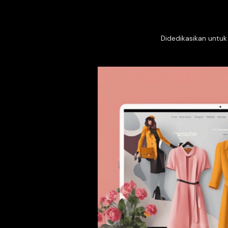
Pabrik jaringan memp
Pabrik jaringan semuan
Katalog kain besar ter
dalam negeri
Tim yang kuat dan be
pengiriman yang berk
Tim memiliki pengala
sepatu.