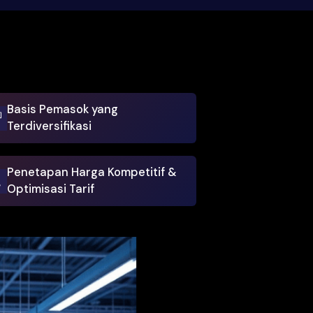
25+
Tahun Pengalaman
t Bisnis