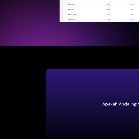
Proses Pen
Selesaikan Tech P
penyelesaian yang
Setujui Contoh Digi