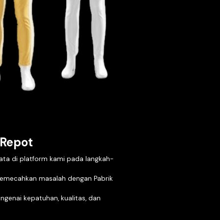
Pertanyaan Cepat & Mudah
Jadwalkan panggilan singkat dan buat RFQ den
menggunakan detail dasar
Tim kami akan memberikan penawaran dalam w
tergantung pada pilihan kain
Memutuskan untuk melanjutkan ke langkah beri
ketentuan komersial utama